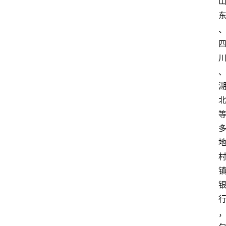
实
时
快
讯
专
题
深
度
登录
注册
观
点
评
论