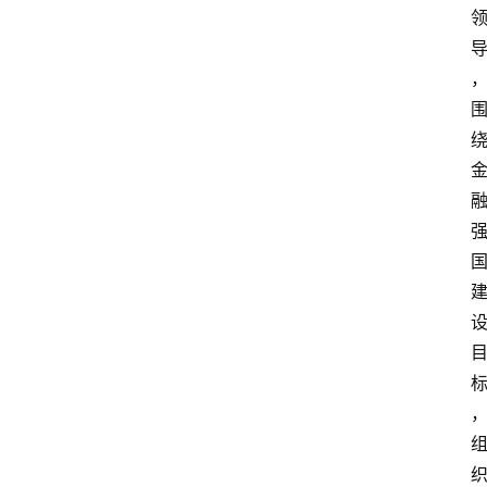
专
题
深
度
登录
注册
观
点
评
论
支
付
学