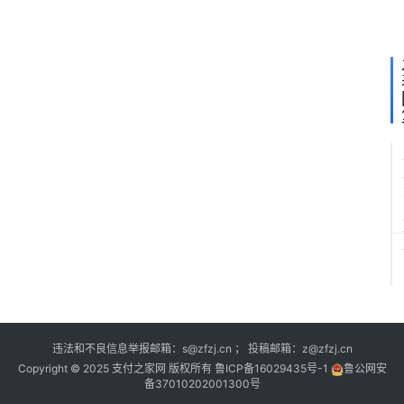
获
批
违法和不良信息举报邮箱：s@zfzj.cn ； 投稿邮箱：z@zfzj.cn
Copyright © 2025 支付之家网 版权所有
鲁ICP备16029435号-1
鲁公网安
备37010202001300号