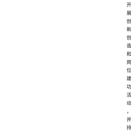
院
更
多