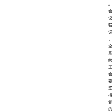
首
页
资
讯
实
时
快
讯