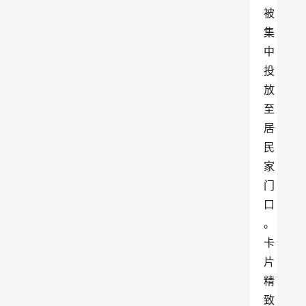
被
集
中
投
放
至
居
民
家
门
口
。
卡
片
精
致