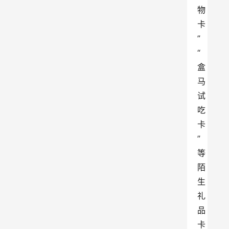
物
卡
”
“
盒
马
试
吃
卡
”
等
陌
生
礼
品
卡