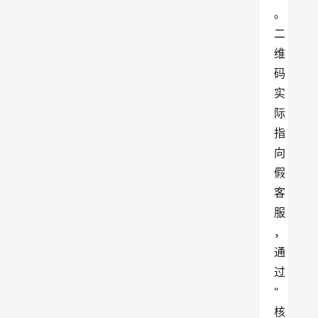
。
二
维
码
实
际
指
向
假
客
服
，
通
过
“
核