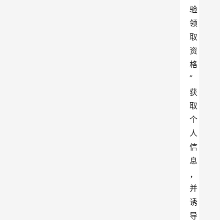
验
领
取
资
格
”
获
取
个
人
信
息
，
并
诱
导