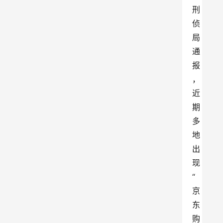
刑
侦
局
通
报
，
近
期
多
地
出
现
“
京
东
购