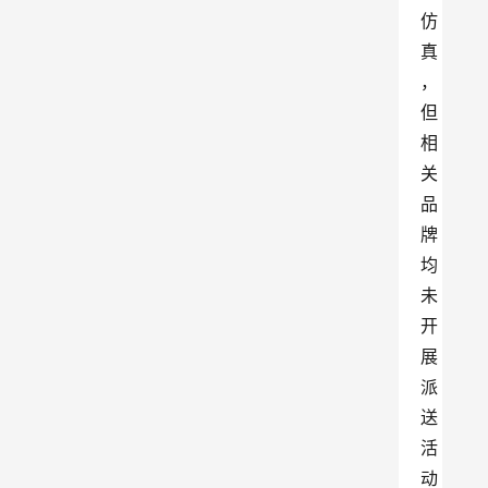
仿
真
，
但
相
关
品
牌
均
未
开
展
派
送
活
动