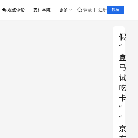
观点评论
支付学院
更多
登录
注册
投稿
假
“
盒
马
试
吃
卡
”
“
京