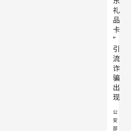
东
礼
品
卡
”
引
流
诈
骗
出
现
公
安
部