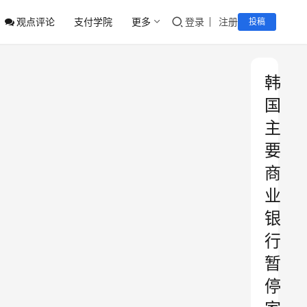
观点评论
支付学院
更多
登录
注册
投稿
韩
国
主
要
商
业
银
行
暂
停