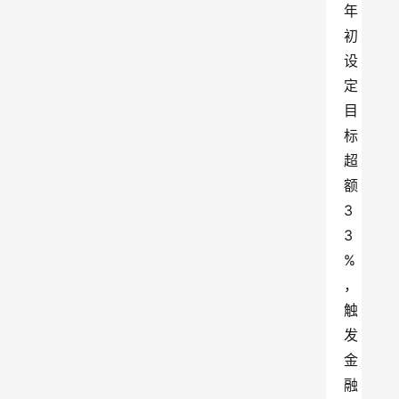
年
初
设
定
目
标
超
额
3
3
%
，
触
发
金
融