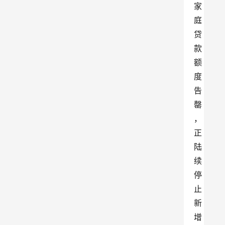
家
庭
贷
款
额
度
告
罄
，
正
陆
续
停
止
新
增