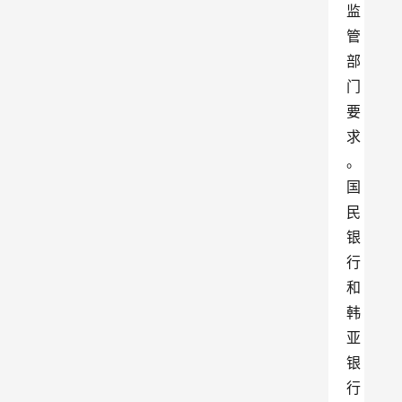
监
管
部
门
要
求
。
国
民
银
行
和
韩
亚
银
行