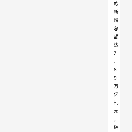
款
新
增
总
额
达
7
.
8
9
万
亿
韩
元
，
较