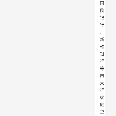
国
民
银
行
、
新
韩
银
行
等
四
大
行
家
庭
贷