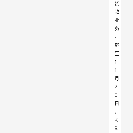
贷
款
业
务
。
截
至
1
1
月
2
0
日
，
K
B