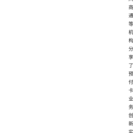
首
页
资
讯
实
时
快
讯
专
题