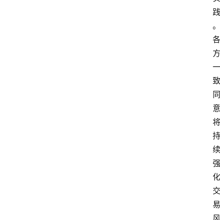
深
度
登录
注册
观
点
评
论
支
付
学
院
更
多