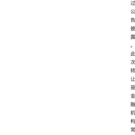
首
页
资
讯