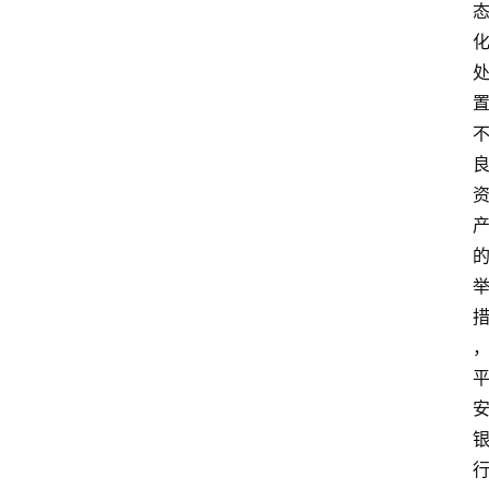
实
时
快
讯
专
题
深
度
登录
注册
观
点
评
论