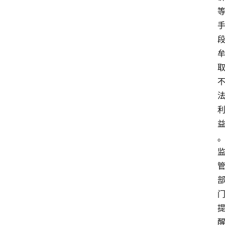
首
页
资
讯
实
时
快