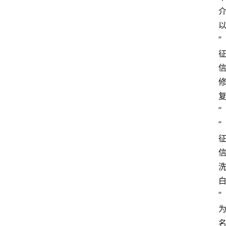
”
”
”
”