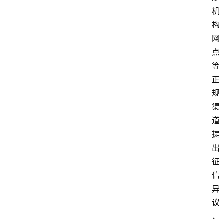
院
更
多