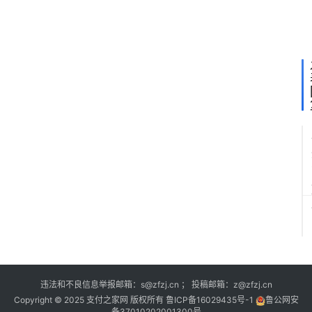
略
签
约
违法和不良信息举报邮箱：s@zfzj.cn ； 投稿邮箱：z@zfzj.cn
Copyright © 2025 支付之家网 版权所有
鲁ICP备16029435号-1
鲁公网安
备37010202001300号