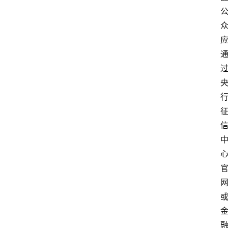
讯
专
题
深
度
登录
注册
观
点
评
论
支
付
学