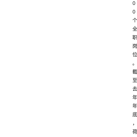
快
0
讯
0
专
题
深
度
登录
注册
观
点
评
论
支
付