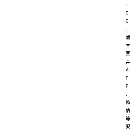
:
0
0
A
P
P