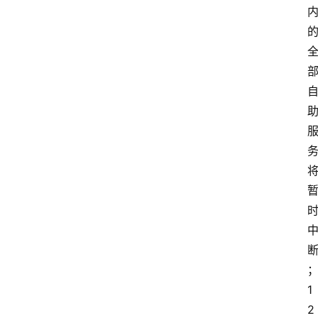
深
度
登录
注册
观
点
评
论
支
付
学
院
1
更
2
多