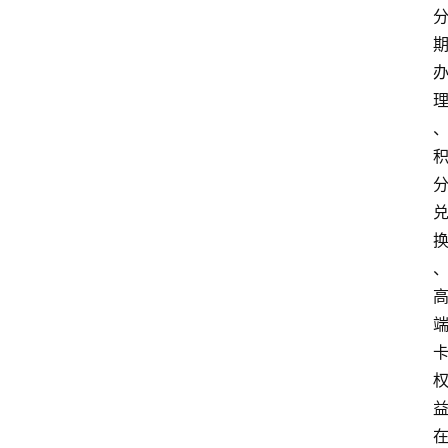
首
页
资
讯
实
时
快
讯
专
题