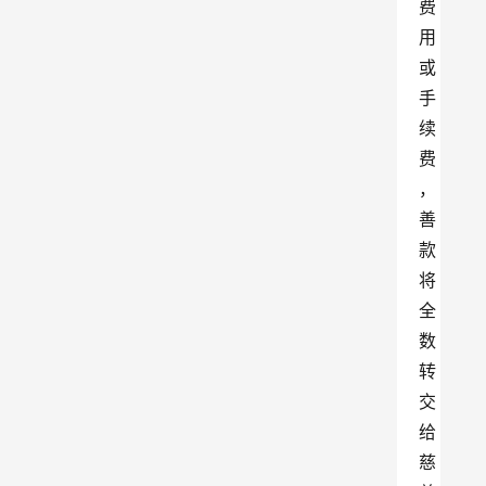
费
用
或
手
续
费
，
善
款
将
全
数
转
交
给
慈