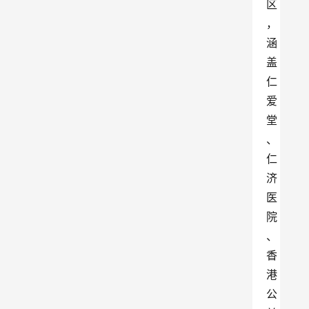
区
，
涵
盖
仁
爱
堂
、
仁
济
医
院
、
香
港
公