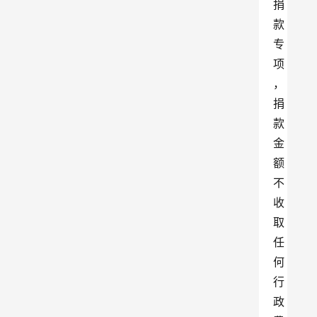
捐
款
专
项
，
捐
款
金
额
不
收
取
任
何
行
政