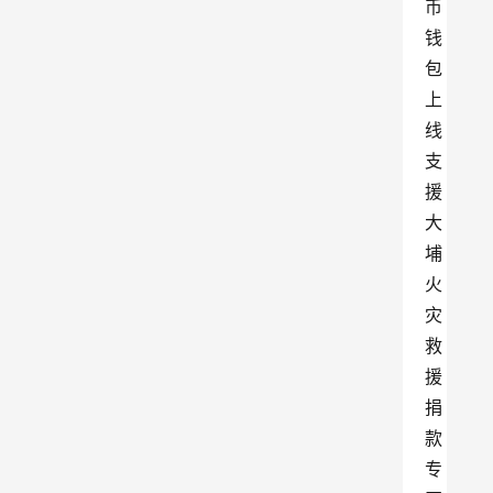
币
钱
包
上
线
支
援
大
埔
火
灾
救
援
捐
款
专