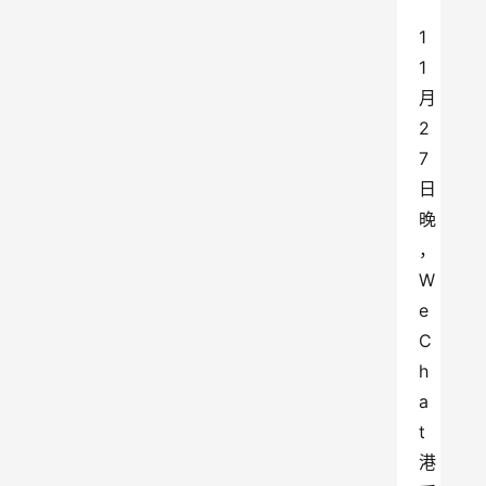
1
1
月
2
7
日
晚
，
W
e
C
h
a
t
港