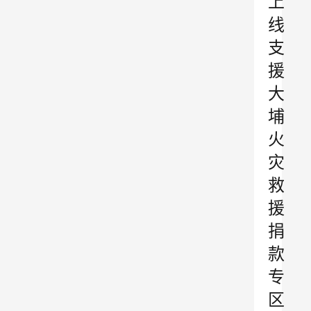
上
线
支
援
大
埔
火
灾
救
援
捐
款
专
区