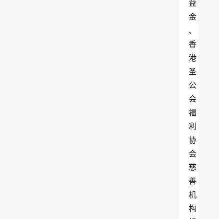
益
金
、
香
港
圣
公
会
福
利
协
会
慈
善
机
构