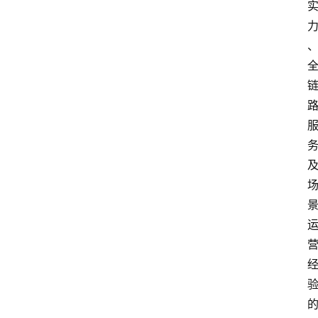
首
页
资
讯
实
时
快
讯