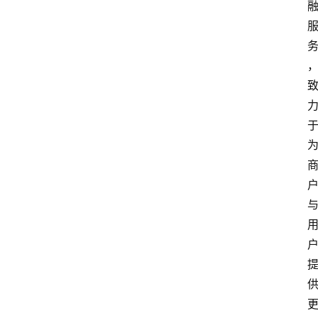
院
更
多