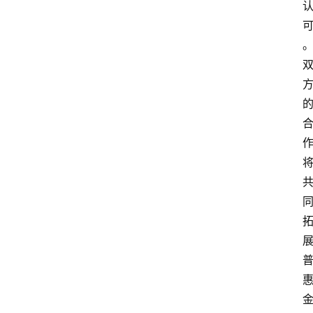
专
题
深
度
登录
注册
观
点
评
论
支
付
学