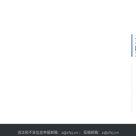
的
严
正
声
明
违法和不良信息举报邮箱：s@zfzj.cn ； 投稿邮箱：z@zfzj.cn