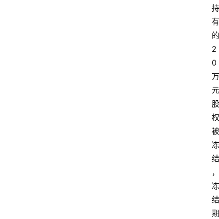
题
深
2
度
登录
注册
0
观
点
评
论
支
付
学
院
更