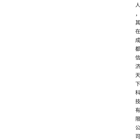
首
页
资
讯
实
时
快
讯
专