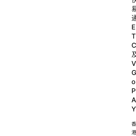
E
T
V
o
P
A
Y