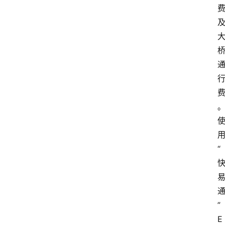
论
支
付
学
院
更
多
“
”
E