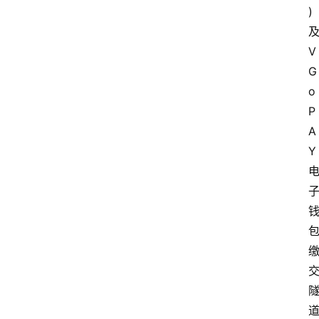
)
实
V
时
快
G
讯
o
P
专
A
题
Y
深
度
登录
注册
观
点
评