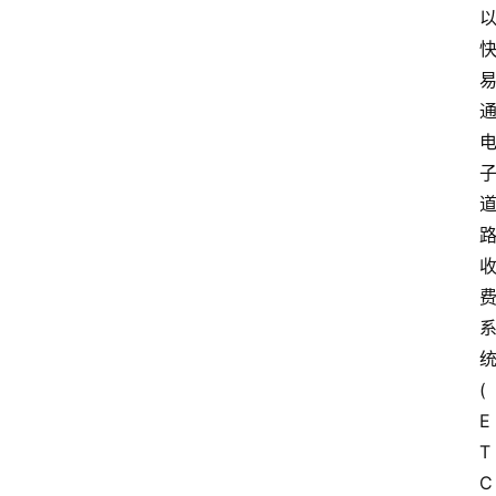
首
页
(
E
资
T
讯
C