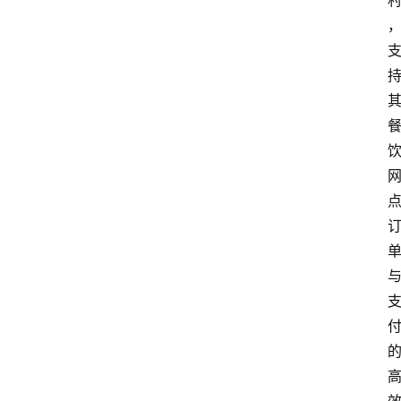
页
资
讯
实
时
快
讯
专
题
深
度
登录
注册