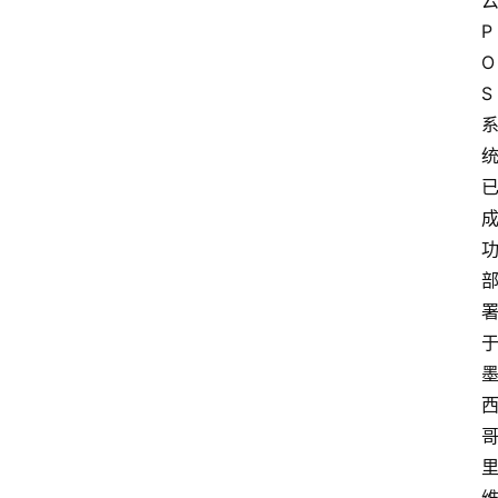
P
O
S