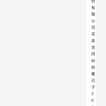
份
有
限
公
司
买
卖
合
同
纠
纷
案
已
于
2
0