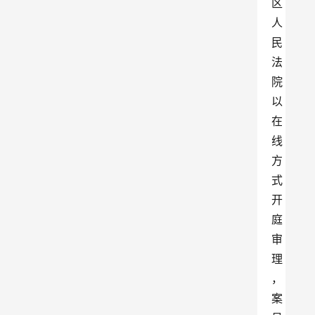
区
人
民
法
院
以
在
线
方
式
开
庭
审
理
，
案