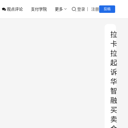
观点评论
支付学院
更多
登录
注册
投稿
拉
卡
拉
起
诉
华
智
融
买
卖