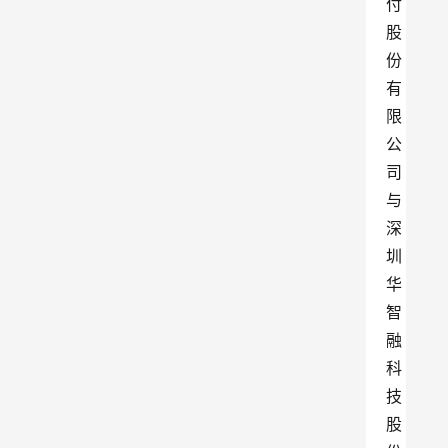
付
股
份
有
限
公
司
与
深
圳
华
智
融
科
技
股