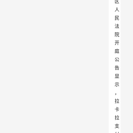
区
人
民
法
院
开
庭
公
告
显
示
，
拉
卡
拉
支