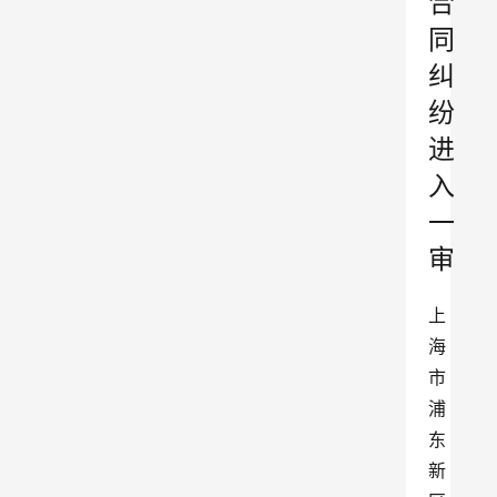
合
同
纠
纷
进
入
一
审
上
海
市
浦
东
新