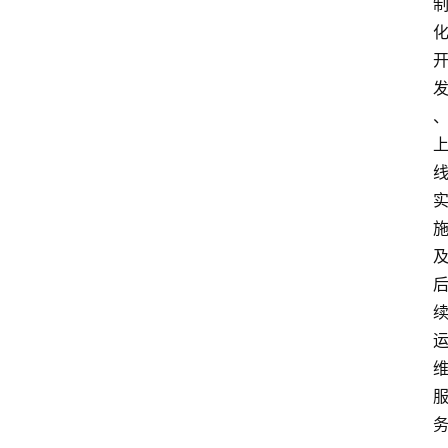
首
页
资
讯
实
时
快
讯
专
题