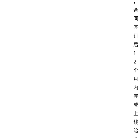
深
度
登录
注册
观
点
评
1
论
2
支
付
学
院
更
多