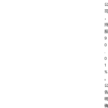
度
登录
注册
观
点
评
论
9
0
支
.
付
0
学
1
院
%
更
多