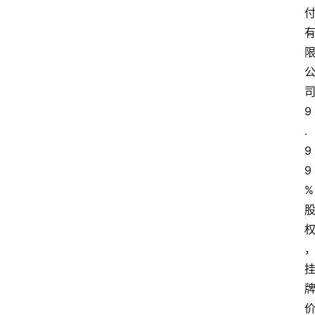
9
.
9
9
%