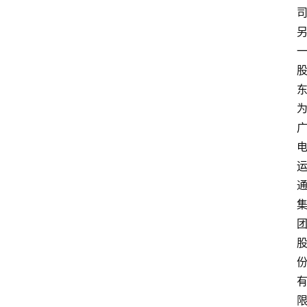
首
页
资
讯
实
时
快
讯
专
题
深