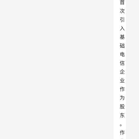
首
次
引
入
基
础
电
信
企
业
作
为
股
东
。
作