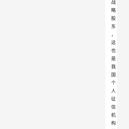
战
略
股
东
，
这
也
是
我
国
个
人
征
信
机
构