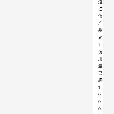
道
征
信
产
品
累
计
调
用
量
已
超
1
0
0
0