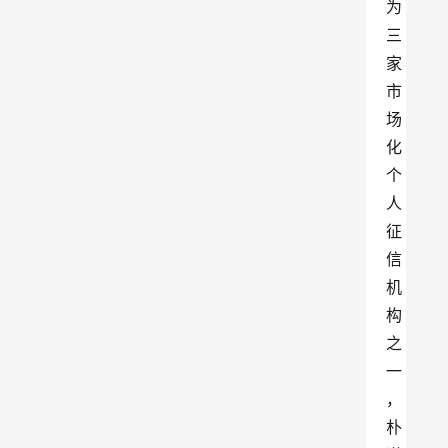
为
三
家
市
场
化
个
人
征
信
机
构
之
一
，
朴