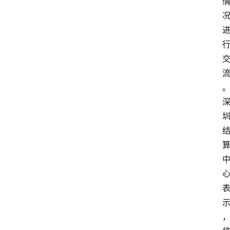
度
登录
注册
观
点
评
论
支
付
学
院
更
多