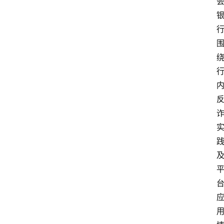
首
页
资
讯
实
时
快
讯
专
题
深