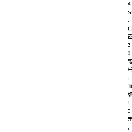
4
讯
实
时
快
3
讯
8
专
题
深
1
度
登录
注册
0
观