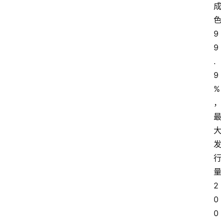
点
评
论
9
9
支
.
付
9
学
%
院
更
多
2
0
0