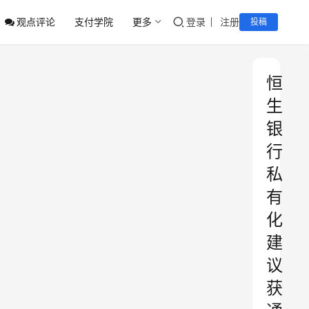
观点评论
支付学院
更多
登录
注册
投稿
恒
生
银
行
私
有
化
建
议
获