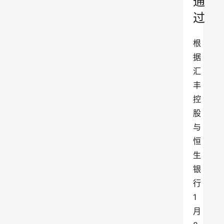
通
过
根
据
汇
丰
控
股
与
恒
生
银
行
1
月