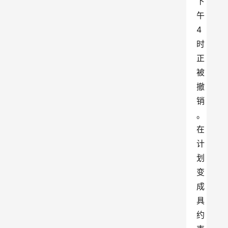
下
午
4
时
正
被
撤
销
。
在
计
划
变
成
具
约