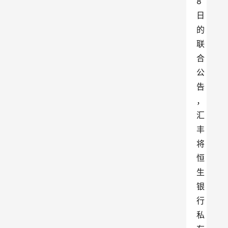
8
日
的
联
合
公
告
，
汇
丰
将
恒
生
银
行
私