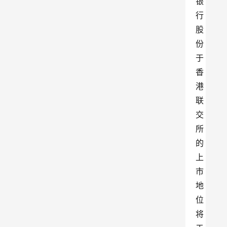
银
行
股
份
于
香
港
联
交
所
的
上
市
地
位
将