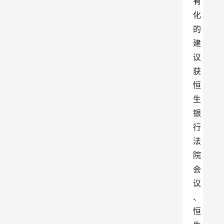
有
化
的
建
议
获
恒
生
银
行
法
院
会
议
、
恒