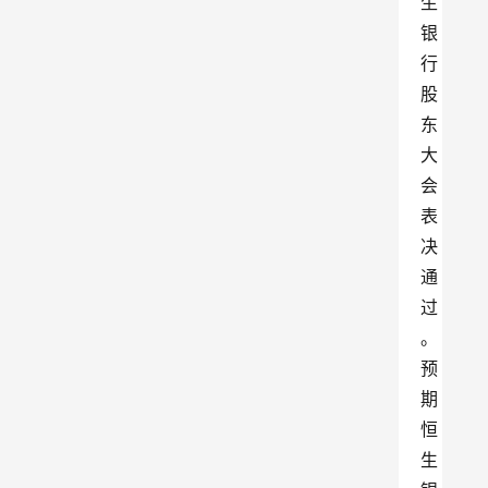
生
银
行
股
东
大
会
表
决
通
过
。
预
期
恒
生