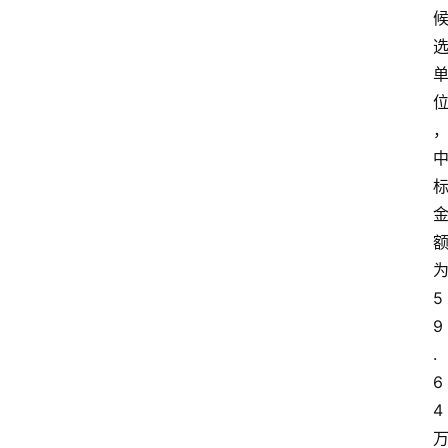
首
页
资
讯
实
时
快
讯
5
9
专
.
题
6
4
深