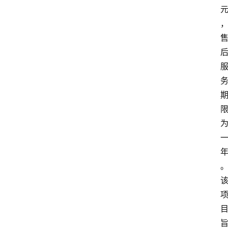
度
登录
注册
观
点
评
论
支
付
学
院
更
多