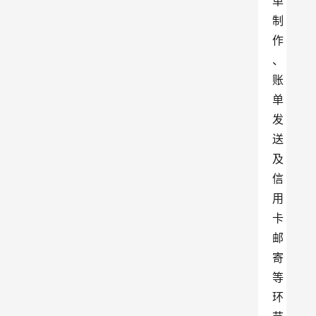
单
制
作
、
账
单
发
送
及
信
用
卡
邮
寄
等
环