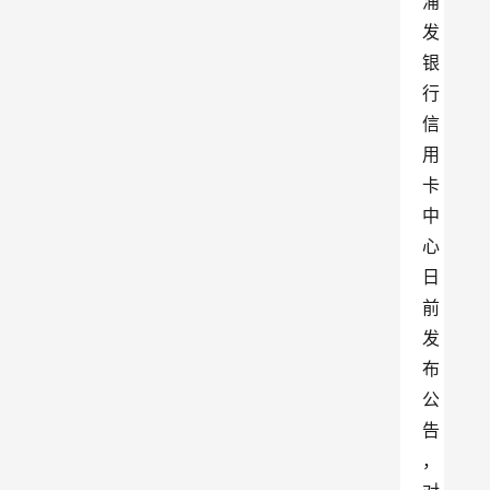
浦
发
银
行
信
用
卡
中
心
日
前
发
布
公
告
，