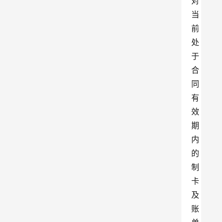
对
当
前
处
于
合
同
有
效
期
内
的
制
卡
及
账