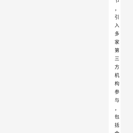
节
，
引
入
多
家
第
三
方
机
构
参
与
，
包
括