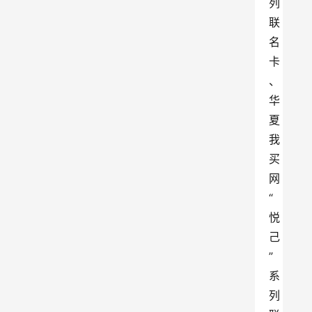
列
联
名
卡
、
华
夏
我
买
网
“
悦
己
”
系
列