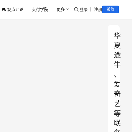
观点评论
支付学院
更多
登录
注册
投稿
华
夏
途
牛
、
爱
奇
艺
等
联