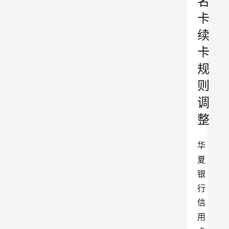
名
卡
续
卡
规
则
调
整
华
夏
银
行
信
用