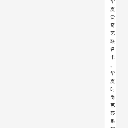
华
夏
爱
奇
艺
联
名
卡
、
华
夏
时
尚
芭
莎
系