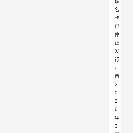
联
名
卡
已
停
止
发
行
。
自
2
0
2
6
年
3