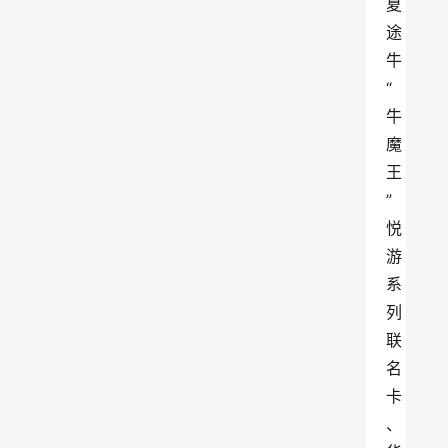
夏
途
牛
“
牛
魔
王
”
悦
游
系
列
联
名
卡
、