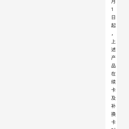
月
1
日
起
，
上
述
产
品
在
续
卡
及
补
换
卡