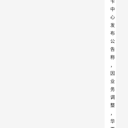
卡
中
心
发
布
公
告
称
，
因
业
务
调
整
，
华