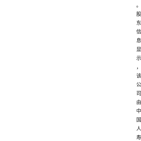
时
快
讯
专
题
深
度
登录
注册
观
点
评
论
支