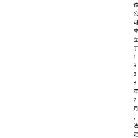
1
9
8
8
7