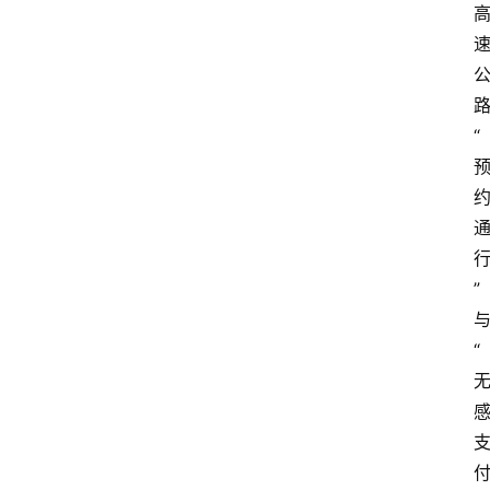
“
”
“