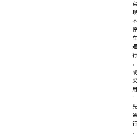
时
快
讯
专
题
深
度
登录
注册
“
观
点
评
论