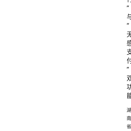
”
“
”