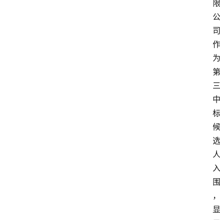
深
度
登录
注册
观
点
评
论
支
付
学
院
更
多