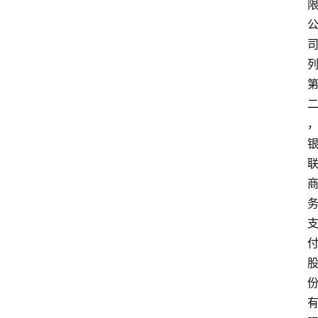
首
页
资
讯
实
时
快
讯
专
题