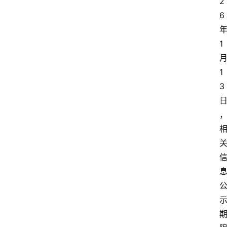
2
6
首
1
页
1
资
3
讯
实
时
快
讯
专
题