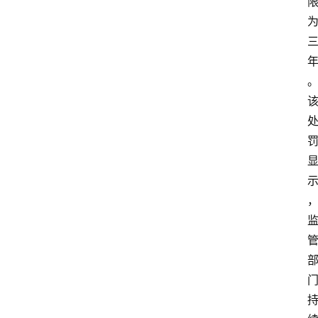
深
度
登录
注册
观
点
评
论
支
付
学
院
更
多