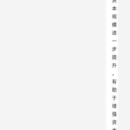
资
本
规
模
进
一
步
提
升
，
有
助
于
增
强
资