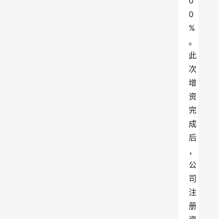
0
0
%
。
此
次
增
资
完
成
后
，
公
司
注
册