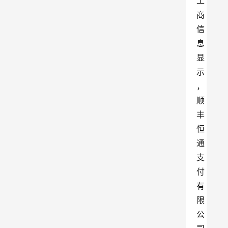
工
商
信
息
显
示
，
顺
丰
恒
通
支
付
有
限
公