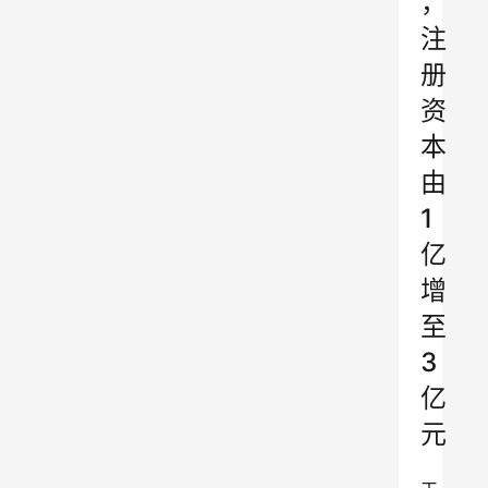
，
注
册
资
本
由
1
亿
增
至
3
亿
元