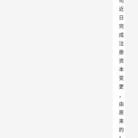
司
近
日
完
成
注
册
资
本
变
更
，
由
原
来
的