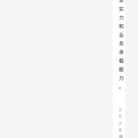
本
实
力
和
业
务
承
载
能
力
。
2
0
2
6
年