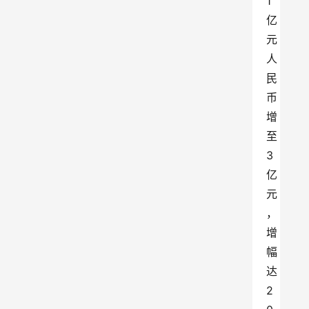
1
亿
元
人
民
币
增
至
3
亿
元
，
增
幅
达
2