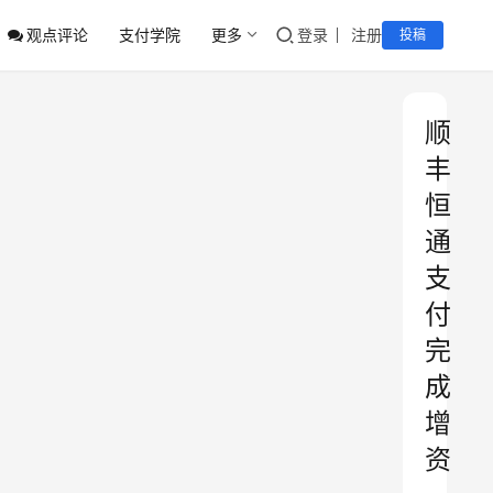
观点评论
支付学院
更多
登录
注册
投稿
顺
丰
恒
通
支
付
完
成
增
资