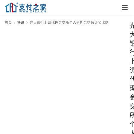
首页
快讯
光大银行上调代理金交所个人延期合约保证金比例