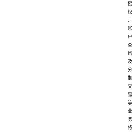
深
度
登录
注册
观
点
评
论
支
付
学
院
更
多