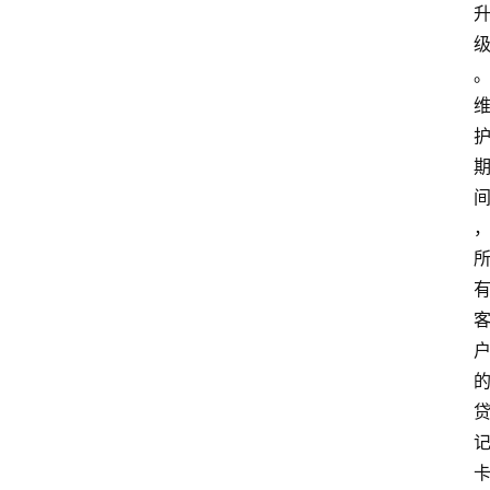
首
页
资
讯
实
时
快
讯
专
题