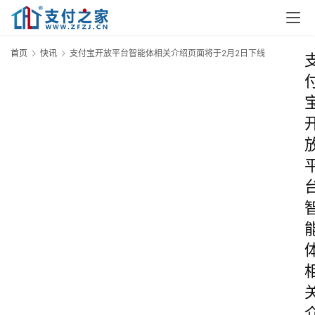
首页
快讯
支付宝开放平台智能体相关介绍页面将于2月2日下线