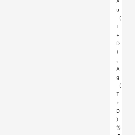
A
u
（
T
+
D
）
、
A
g
（
T
+
D
）
等