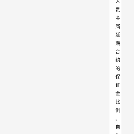
人
贵
金
属
延
期
合
约
的
保
证
金
比
例
。
自