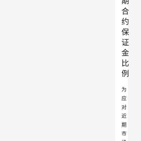
期
合
约
保
证
金
比
例
为
应
对
近
期
市