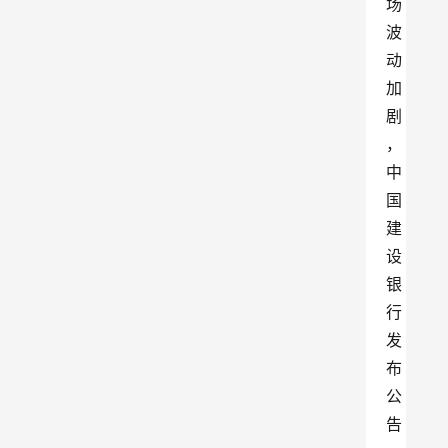
场
波
动
加
剧
，
中
国
建
设
银
行
发
布
公
告