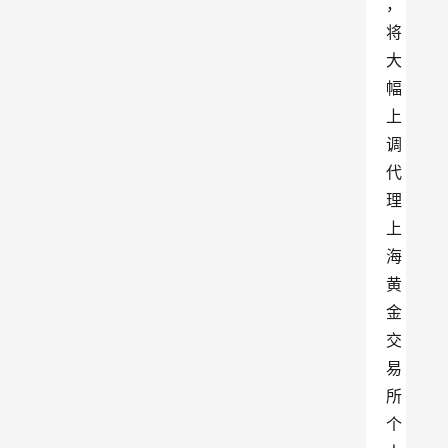
，
将
大
幅
上
调
代
理
上
海
黄
金
交
易
所
个