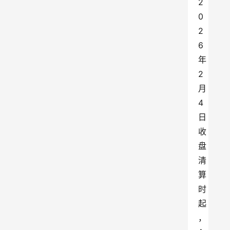
2
0
2
6
年
2
月
4
日
收
盘
清
算
时
起
，