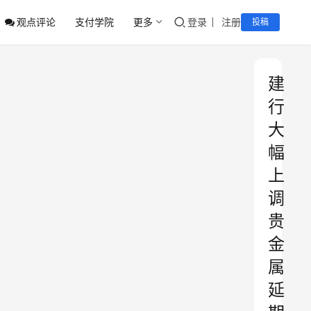
观点评论
支付学院
更多
登录
注册
投稿
建
行
大
幅
上
调
贵
金
属
延