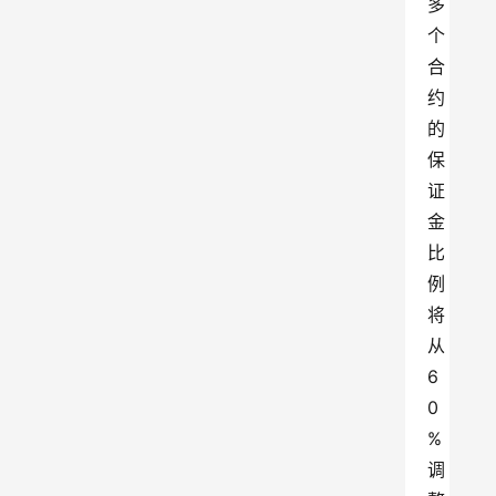
多
个
合
约
的
保
证
金
比
例
将
从
6
0
%
调