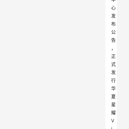
心
发
布
公
告
，
正
式
发
行
华
夏
星
耀
V
i