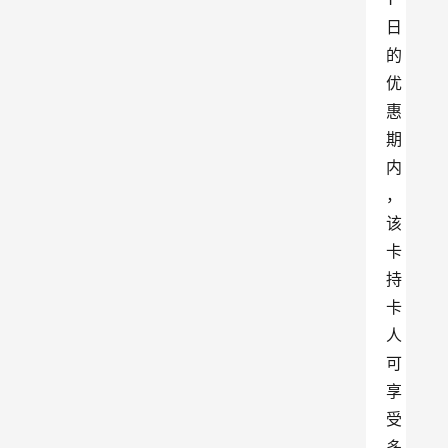
日
的
优
惠
期
内
，
该
卡
持
卡
人
可
享
受
多