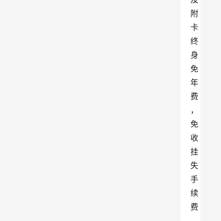
附
卡
终
身
免
年
费
，
免
收
挂
失
手
续
费
、