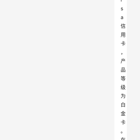
s
a
信
用
卡
，
产
品
等
级
为
白
金
卡
。
在