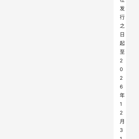
发
行
之
日
起
至
2
0
2
6
年
1
2
月
3
1