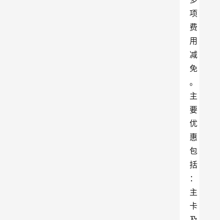
项
费
用
减
免
。
主
要
优
惠
包
括
：
主
卡
及