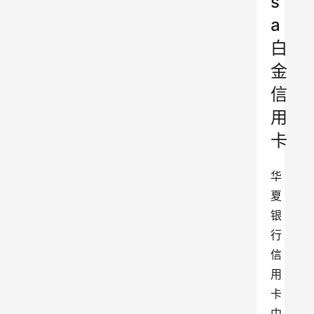
s
a
白
金
信
用
卡
华
夏
银
行
信
用
卡
中