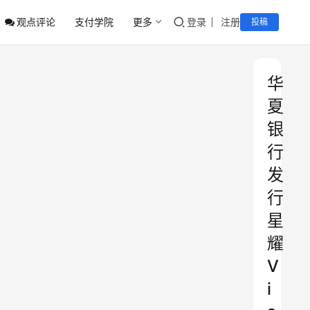
观点评论
支付学院
更多
登录
注册
投稿
华
夏
银
行
发
行
星
耀
V
i