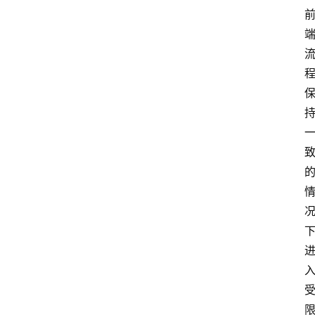
专
题
深
度
登录
注册
观
点
评
论
支
付
学
院