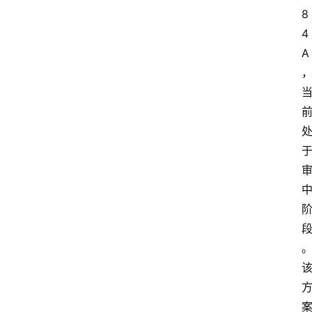
8
4
A