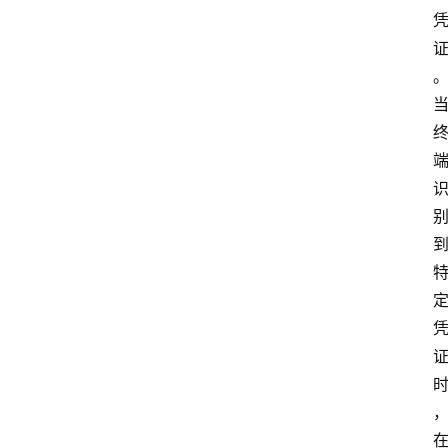
首
页
资
讯
实
时
快
讯