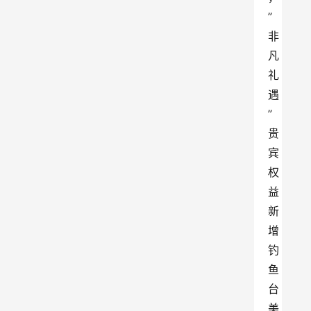
”
非
凡
礼
遇
”
贵
宾
权
益
新
增
钓
鱼
台
美