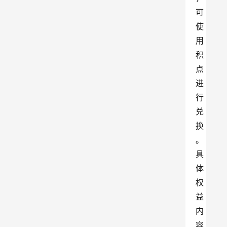
可
使
用
积
点
进
行
兑
换
。
具
体
权
益
内
容