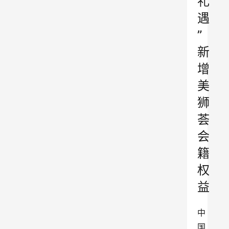
礼
遇
”
新
增
美
狮
荟
会
籍
权
益
中
国