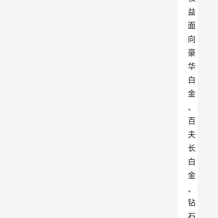
益
面
向
豪
华
白
金
、
百
夫
长
白
金
、
钻
石