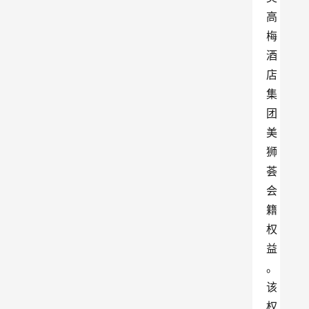
高
梅
酒
店
集
团
美
狮
荟
会
籍
权
益
。
该
权