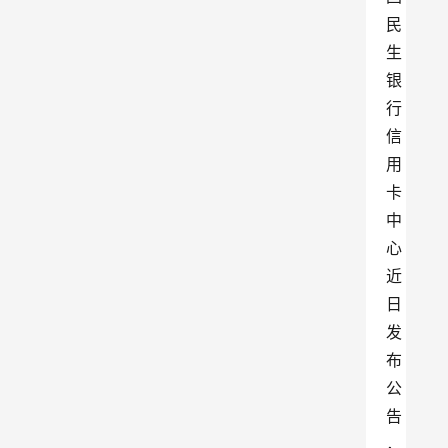
民
生
银
行
信
用
卡
中
心
近
日
发
布
公
告
，