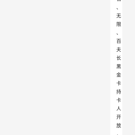
、
无
限
、
百
夫
长
黑
金
卡
持
卡
人
开
放
，