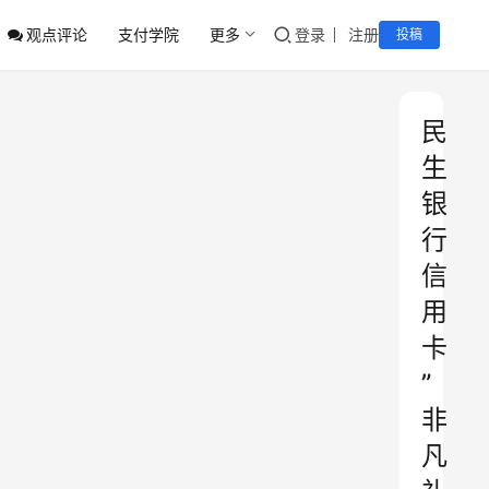
观点评论
支付学院
更多
登录
注册
投稿
民
生
银
行
信
用
卡
”
非
凡