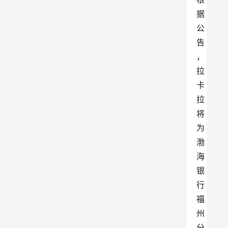
据
公
告
，
拉
卡
拉
将
为
渤
海
银
行
福
州
分