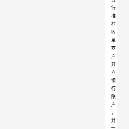
行
推
荐
收
单
商
户
开
立
银
行
账
户
，
并
提