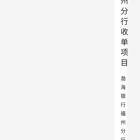
州
分
行
收
单
项
目
渤
海
银
行
福
州
分
行