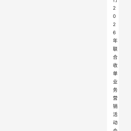
2
0
2
6
年
联
合
收
单
业
务
营
销
活
动
合