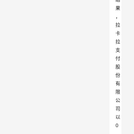
果
，
拉
卡
拉
支
付
股
份
有
限
公
司
以
0
.