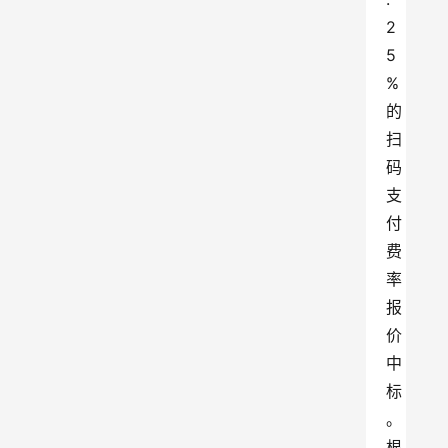
2
5
%
的
扫
码
支
付
费
率
报
价
中
标
。
根