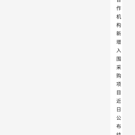
作
机
构
新
增
入
围
采
购
项
目
近
日
公
布
结