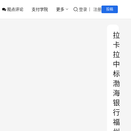
观点评论
支付学院
更多
登录
注册
投稿
拉
卡
拉
中
标
渤
海
银
行
福