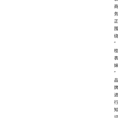
论
支
付
学
院
”
更
多
”