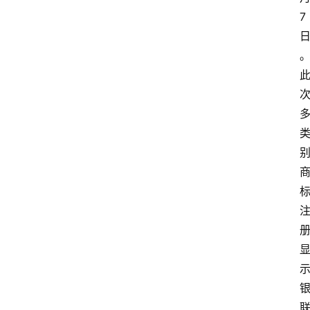
7
实
时
快
讯
专
题
深
度
登录
注册
观
点
评