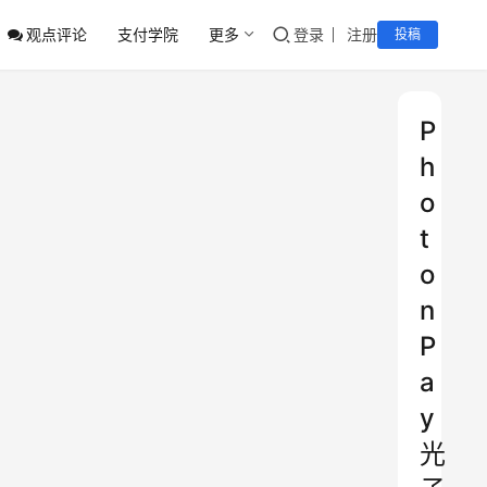
观点评论
支付学院
更多
登录
注册
投稿
P
h
o
t
o
n
P
a
y
光