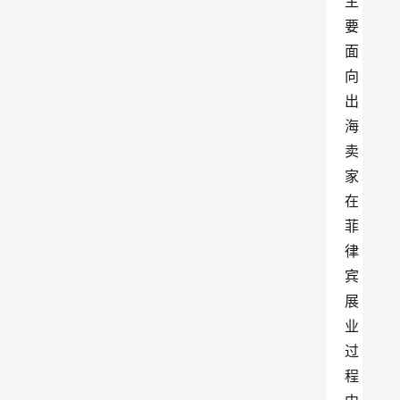
主
要
面
向
出
海
卖
家
在
菲
律
宾
展
业
过
程