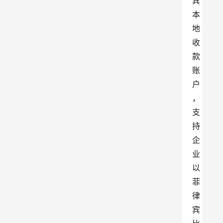
宾
本
地
收
款
账
户
，
支
持
企
业
以
菲
律
宾