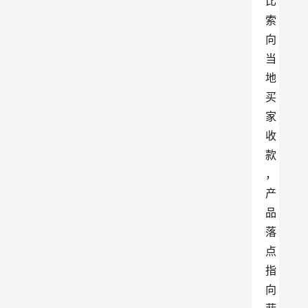
比
索
向
当
地
买
家
收
款
，
产
品
落
点
指
向