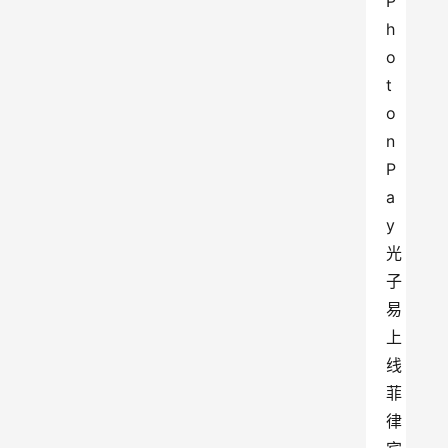
P
h
o
t
o
n
P
a
y
光
子
易
上
线
菲
律