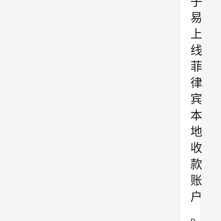
子
易
上
线
菲
律
宾
本
地
收
款
账
户