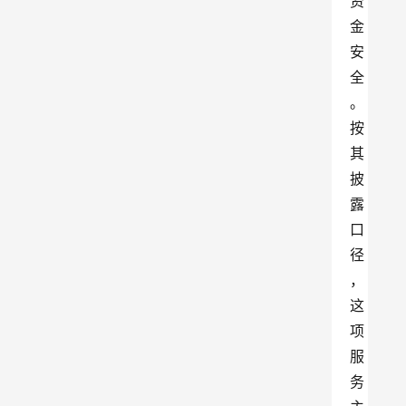
资
金
安
全
。
按
其
披
露
口
径
，
这
项
服
务