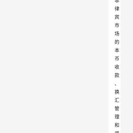
菲
律
宾
市
场
的
本
币
收
款
、
换
汇
管
理
和