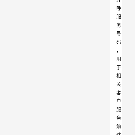
呼
服
务
号
码
，
用
于
相
关
客
户
服
务
触
达