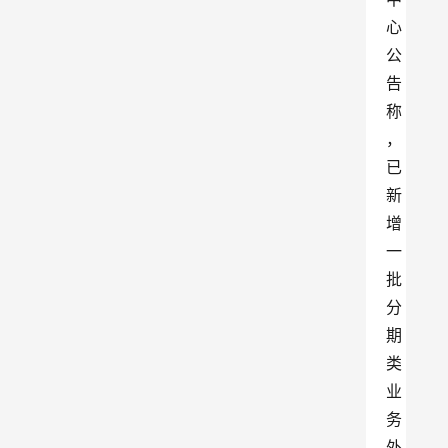
心
公
告
称
，
已
新
增
一
批
分
期
类
业
务
外