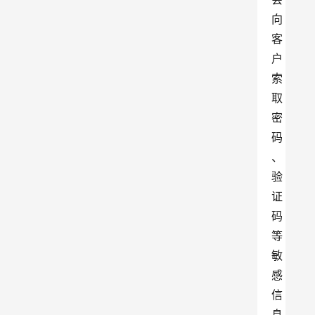
向
客
户
索
取
密
码
、
验
证
码
等
敏
感
信
息