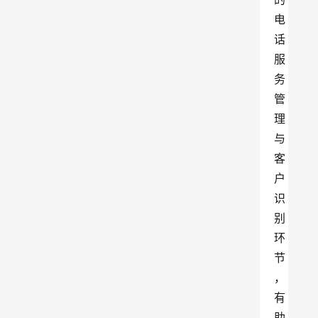
电
话
服
务
管
理
与
客
户
识
别
环
节
，
有
助