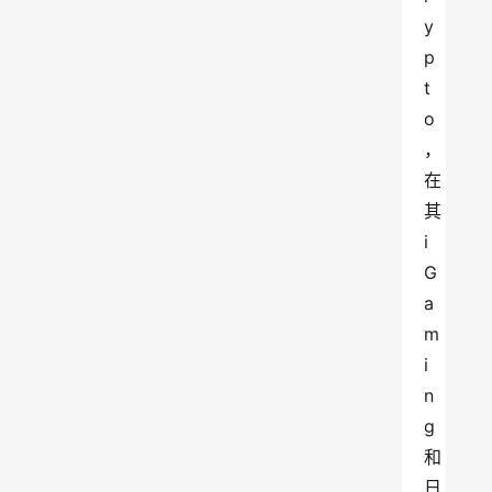
y
p
t
o
，
在
其 
i
G
a
m
i
n
g 
和
日