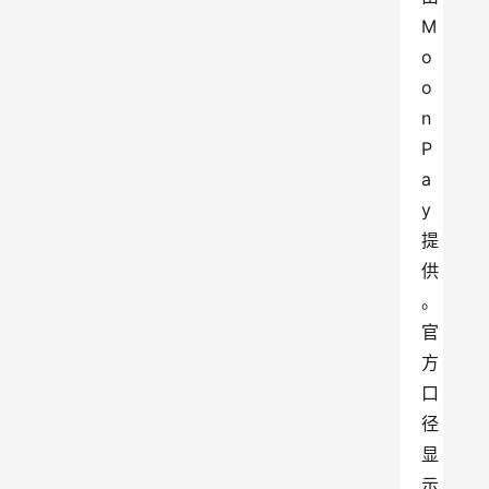
M
o
o
n
P
a
y 
提
供
。
官
方
口
径
显
示