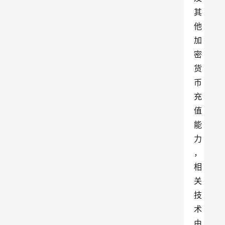
其
他
加
密
货
币
充
值
能
力
，
相
关
技
术
由 