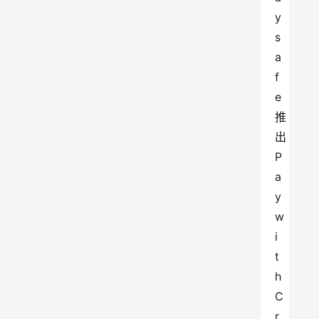
y
s
a
f
e 
推
出 
P
a
y 
w
i
t
h 
C
r