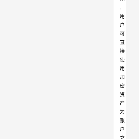
，
用
户
可
直
接
使
用
加
密
资
产
为
账
户
充