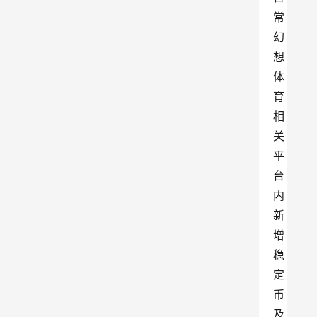
常
幻
想
体
育
相
关
平
台
内
新
增
稳
定
币
及