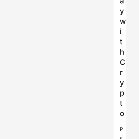
a
y
w
i
t
h
C
r
y
p
t
o
P
a