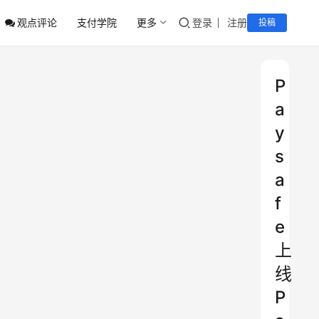
观点评论
支付学院
更多
登录
注册
投稿
P
a
y
s
a
f
e
上
线
P