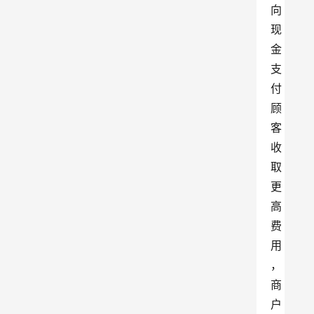
向
现
金
支
付
顾
客
收
取
更
高
费
用
，
商
户