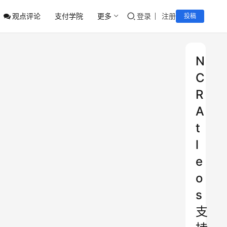
观点评论
支付学院
更多
登录
注册
投稿
N
C
R
A
t
l
e
o
s
支