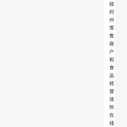
纽
约
州
零
售
商
户
和
食
品
经
营
场
所
在
线