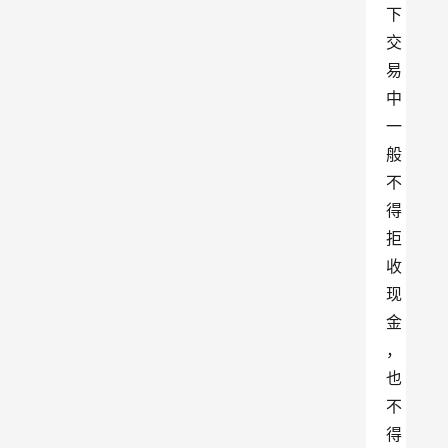
下
交
易
中
一
般
不
得
拒
收
现
金
，
也
不
得