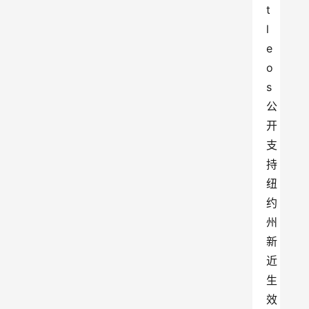
t
l
e
o
s 
公
开
支
持
纽
约
州
新
近
生
效