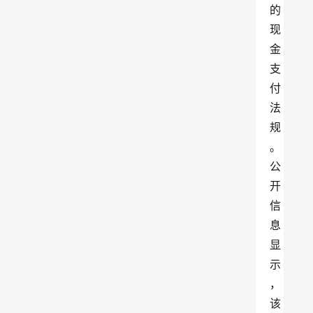
的
现
金
支
付
法
规
。
公
开
信
息
显
示
，
该