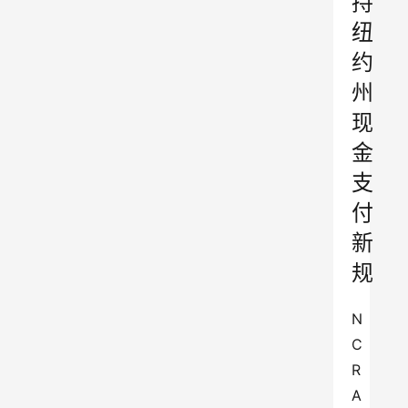
持
纽
约
州
现
金
支
付
新
规
N
C
R 
A