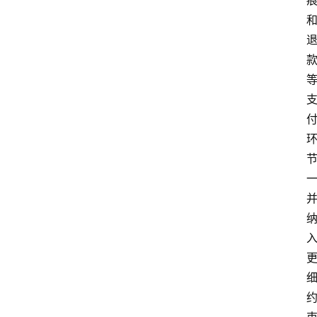
深
度
登录
注册
观
点
评
论
支
付
学
院
更
多