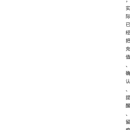
首
页
资
讯
实
时
快
讯
专
题