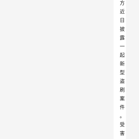
方
近
日
披
露
一
起
新
型
盗
刷
案
件
。
受
害