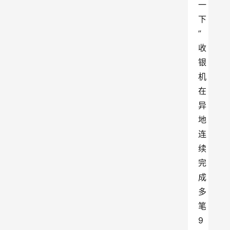
一
下
”
收
银
机
在
异
地
连
续
完
成
多
笔
9