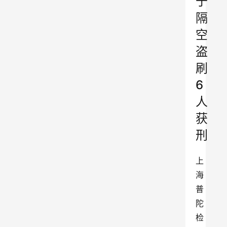
于
隔
空
盗
刷
6
人
获
刑
上
海
普
陀
检