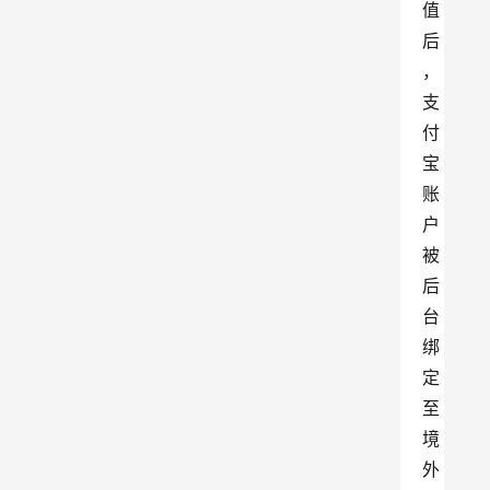
值
后
，
支
付
宝
账
户
被
后
台
绑
定
至
境
外