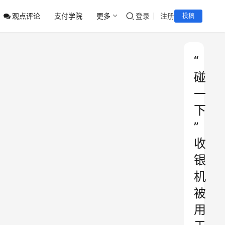
观点评论
支付学院
更多
登录
注册
投稿
“
碰
一
下
”
收
银
机
被
用