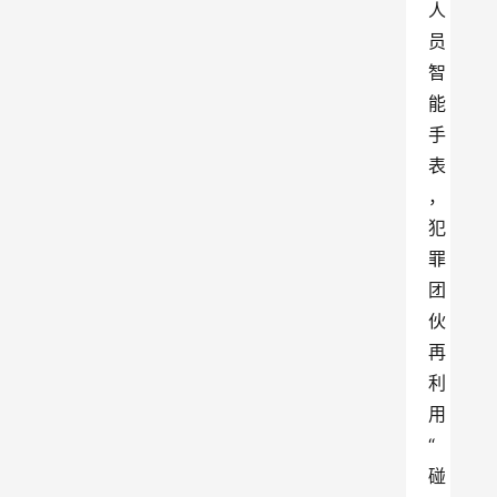
人
员
智
能
手
表
，
犯
罪
团
伙
再
利
用
“
碰