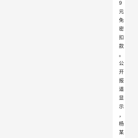
9
元
免
密
扣
款
。
公
开
报
道
显
示
，
杨
某