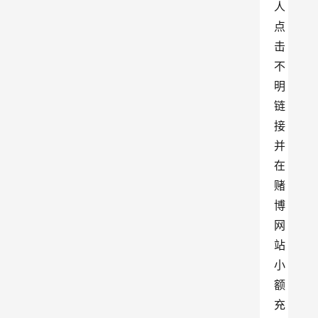
人
点
击
不
明
链
接
并
在
赌
博
网
站
小
额
充