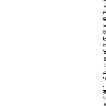
实
时
快
讯
专
题
深
度
登录
注册
观
点
评
论