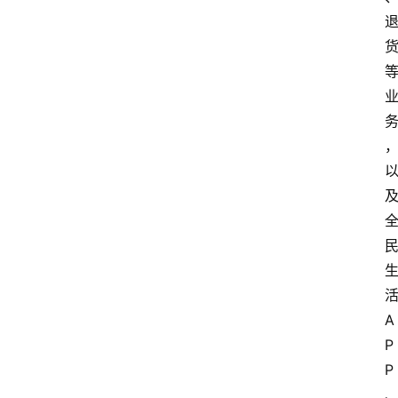
A
P
P