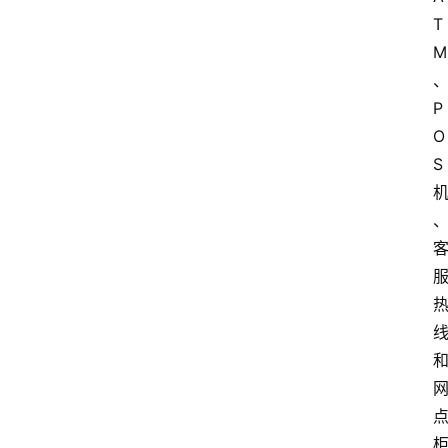
T
M
P
O
S
首
页
资
讯