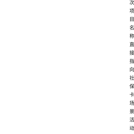
观
点
评
论
支
付
学
院
更
多