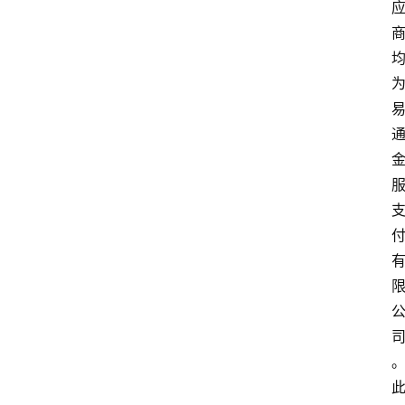
资
讯
实
时
快
讯
专
题
深
度
登录
注册