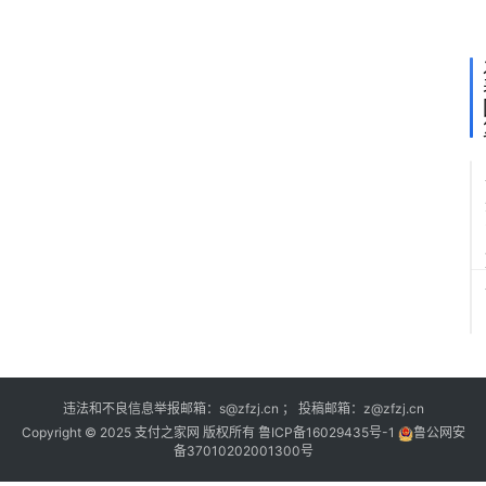
培
训
违法和不良信息举报邮箱：s@zfzj.cn ； 投稿邮箱：z@zfzj.cn
Copyright © 2025 支付之家网 版权所有
鲁ICP备16029435号-1
鲁公网安
备37010202001300号