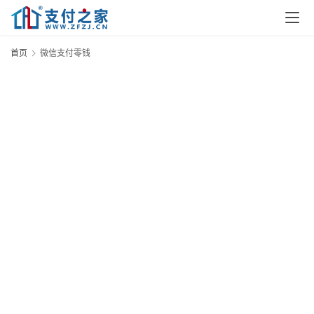
首
页
首页
微信支付零钱
资
讯
实
时
快
讯
专
题