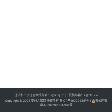
深
度
登录
注册
观
点
评
论
支
付
学
院
更
违法和不良信息举报邮箱：s@zfzj.cn ； 投稿邮箱：z@zfzj.cn
多
Copyright © 2025 支付之家网 版权所有
鲁ICP备16029435号-1
鲁公网安
备37010202001300号