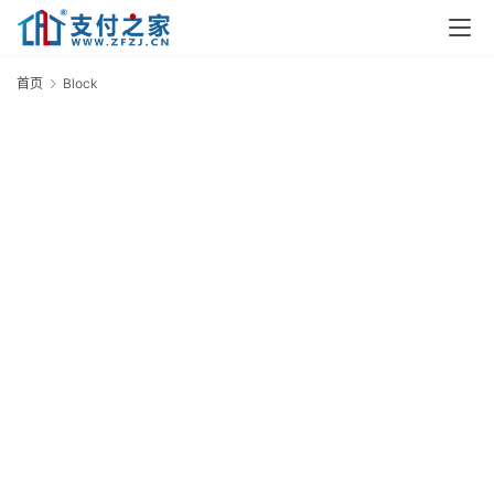
首
页
首页
Block
B
资
讯
实
时
快
讯
专
题