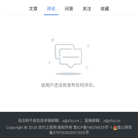
深
文章
评论
问答
关注
收藏
度
登录
注册
观
点
评
论
支
付
该用户还没有发布任何评论。
学
院
更
违法和不良信息举报邮箱：s@zfzj.cn ； 投稿邮箱：z@zfzj.cn
多
Copyright © 2025 支付之家网 版权所有
鲁ICP备16029435号-1
鲁公网安
备37010202001300号