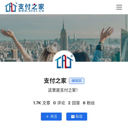
首
页
资
讯
实
时
支付之家
编辑部
快
讯
这里是支付之家！
1.7K
文章
0
评论
2
回答
6
粉丝
专
题
关注
私信