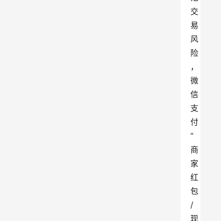
交
易
风
险
，
微
信
支
付
“
商
家
红
包
/
现