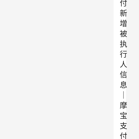
付
新
增
被
执
行
人
信
息
｜
摩
宝
支
付