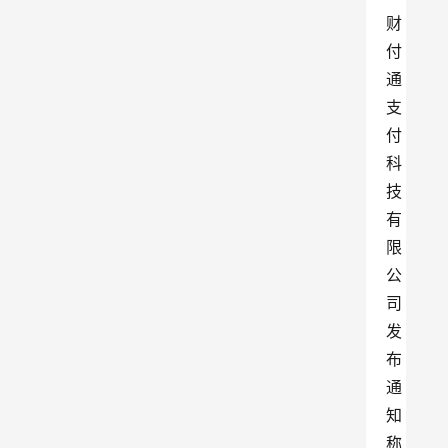
财
付
通
支
付
科
技
有
限
公
司
发
布
通
知
称