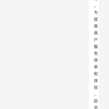
，
为
提
高
商
户
服
务
效
率
和
体
验
，
防
范