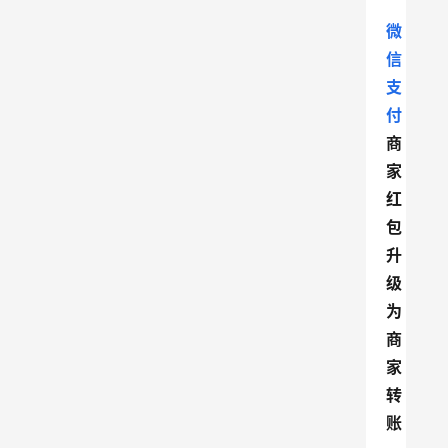
微
信
支
付
商
家
红
包
升
级
为
商
家
转
账