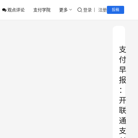
观点评论
支付学院
更多
登录
注册
投稿
支
付
早
报
：
开
联
通
支