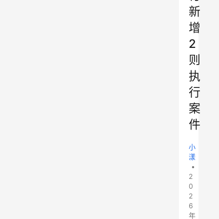
新
增
2
则
执
行
案
件
小
漾
•
2
0
2
6
年